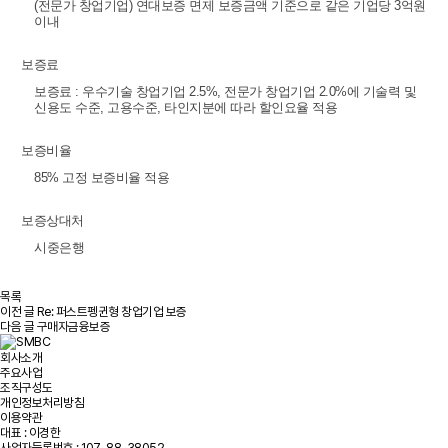
(전문가 창업기업) 연대보증 면제 보증금액 기준으로 같은 기업당 3억원
이내
보증료
보증료 : 우수기술 창업기업 2.5%, 전문가 창업기업 2.0%에 기술력 및
신용도 수준, 고용수준, 타인지분에 따라 할인요율 적용
보증비율
85% 고정 보증비율 적용
보증상대처
시중은행
목록
이전 글
Re: 퍼스트펭귄형 창업기업 보증
다음 글
구매자금융보증
회사소개
주요사업
조직구성도
개인정보처리방침
이용약관
대표 : 이경한
사업자등록번호 : 107-88-38052