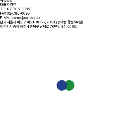
시장동향
대표
이경한
TEL
02-786-0085
FAX
02-786-0095
E-MAIL
sbmc@sbmc.re.kr
본사
서울시 마포구 마포대로 127, 705호(공덕동, 풍림VIP텔)
청주지사
충북 청주시 흥덕구 산남로 70번길 34, 606호
기관별 정책자금
신용보증기금