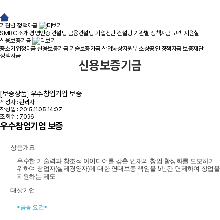
기관별 정책자금
SMBC 소개
경영인증 컨설팅
금융컨설팅
기업진단 컨설팅
기관별 정책자금
고객 지원실
신용보증기금
중소기업청자금
신용보증기금
기술보증기금
산업통상자원부
소상공인 정책자금
보증재단
정책자금
신용보증기금
[보증상품] 우수창업기업 보증
작성자 : 관리자
작성일 : 2015.11.05 14:07
조회수 : 7,096
우수창업기업 보증
상품개요
우수한 기술력과 창조적 아이디어를 갖춘 인재의 창업 활성화를 도모하기
위하여 창업자(실제경영자)에 대한 연대보증 책임을 5년간 면제하여 창업을
지원하는 제도
대상기업
<공통 요건>