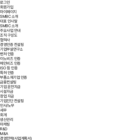
로그인
회원가입
마이페이지
SMBC 소개
대표 인사말
SMBC 소개
주요사업 안내
조직 구성도
협력사
경영인증 컨설팅
기업부설연구소
밴처 인증
이노비즈 인증
메인비즈 인증
ISO 등 인증
특허 인증
부품소재기업 인증
금융컨설팅
기업 운전자금
시설자금
창업 자금
기업진단 컨설팅
인사/노무
세무
회계
생산관리
마케팅
R&D
M&A
경영전략(사업계획서)