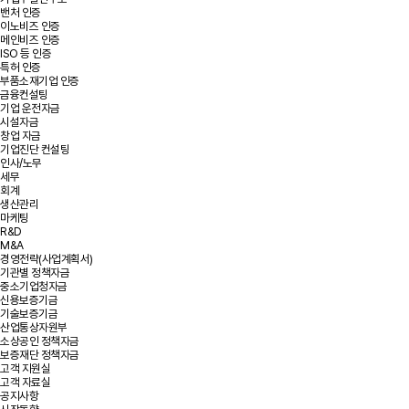
밴처 인증
이노비즈 인증
메인비즈 인증
ISO 등 인증
특허 인증
부품소재기업 인증
금융컨설팅
기업 운전자금
시설자금
창업 자금
기업진단 컨설팅
인사/노무
세무
회계
생산관리
마케팅
R&D
M&A
경영전략(사업계획서)
기관별 정책자금
중소기업청자금
신용보증기금
기술보증기금
산업통상자원부
소상공인 정책자금
보증재단 정책자금
고객 지원실
고객 자료실
공지사항