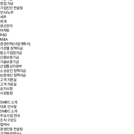
창업 자금
기업진단 컨설팅
인사/노무
세무
회계
생산관리
마케팅
R&D
M&A
경영전략(사업계획서)
기관별 정책자금
중소기업청자금
신용보증기금
기술보증기금
산업통상자원부
소상공인 정책자금
보증재단 정책자금
고객 지원실
고객 자료실
공지사항
시장동향
SMBC 소개
대표 인사말
SMBC 소개
주요사업 안내
조직 구성도
협력사
경영인증 컨설팅
기업부설연구소