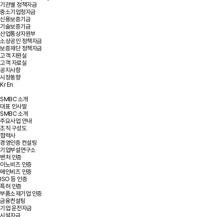
기관별 정책자금
중소기업청자금
신용보증기금
기술보증기금
산업통상자원부
소상공인 정책자금
보증재단 정책자금
고객 지원실
고객 자료실
공지사항
시장동향
Kr
En
SMBC 소개
대표 인사말
SMBC 소개
주요사업 안내
조직 구성도
협력사
경영인증 컨설팅
기업부설연구소
밴처 인증
이노비즈 인증
메인비즈 인증
ISO 등 인증
특허 인증
부품소재기업 인증
금융컨설팅
기업 운전자금
시설자금