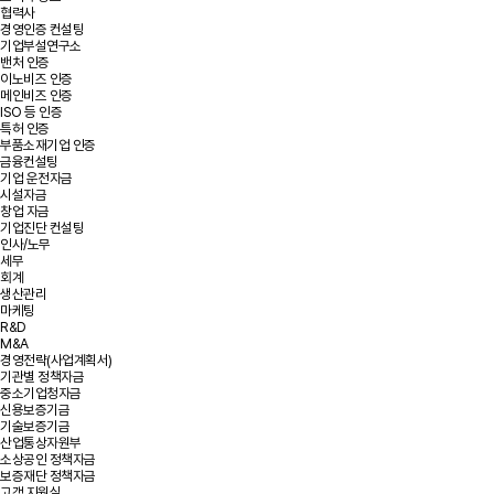
협력사
경영인증 컨설팅
기업부설연구소
밴처 인증
이노비즈 인증
메인비즈 인증
ISO 등 인증
특허 인증
부품소재기업 인증
금융컨설팅
기업 운전자금
시설자금
창업 자금
기업진단 컨설팅
인사/노무
세무
회계
생산관리
마케팅
R&D
M&A
경영전략(사업계획서)
기관별 정책자금
중소기업청자금
신용보증기금
기술보증기금
산업통상자원부
소상공인 정책자금
보증재단 정책자금
고객 지원실