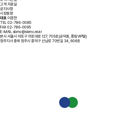
고객 자료실
공지사항
시장동향
대표
이경한
TEL
02-786-0085
FAX
02-786-0095
E-MAIL
sbmc@sbmc.re.kr
본사
서울시 마포구 마포대로 127, 705호(공덕동, 풍림VIP텔)
청주지사
충북 청주시 흥덕구 산남로 70번길 34, 606호
고객 지원실
시장동향