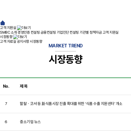
고객 지원실
SMBC 소개
경영인증 컨설팅
금융컨설팅
기업진단 컨설팅
기관별 정책자금
고객 지원실
시장동향
고객 자료실
공지사항
시장동향
MARKET TREND
시장동향
No.
제 목
7
할랄ㆍ코셔 등 新식품시장 진출 확대를 위한 ‘식품 수출 지원센터’ 개소
6
중소기업 뉴스