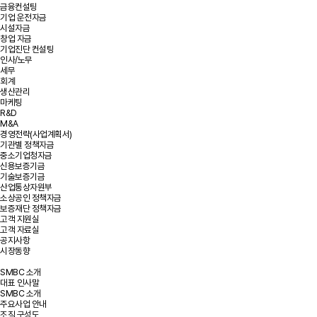
금융컨설팅
기업 운전자금
시설자금
창업 자금
기업진단 컨설팅
인사/노무
세무
회계
생산관리
마케팅
R&D
M&A
경영전략(사업계획서)
기관별 정책자금
중소기업청자금
신용보증기금
기술보증기금
산업통상자원부
소상공인 정책자금
보증재단 정책자금
고객 지원실
고객 자료실
공지사항
시장동향
SMBC 소개
대표 인사말
SMBC 소개
주요사업 안내
조직 구성도