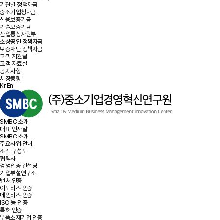
기관별 정책자금
중소기업청자금
신용보증기금
기술보증기금
산업통상자원부
소상공인 정책자금
보증재단 정책자금
고객 지원실
고객 자료실
공지사항
시장동향
Kr
En
SMBC 소개
대표 인사말
SMBC 소개
주요사업 안내
조직 구성도
협력사
경영인증 컨설팅
기업부설연구소
밴처 인증
이노비즈 인증
메인비즈 인증
ISO 등 인증
특허 인증
부품소재기업 인증