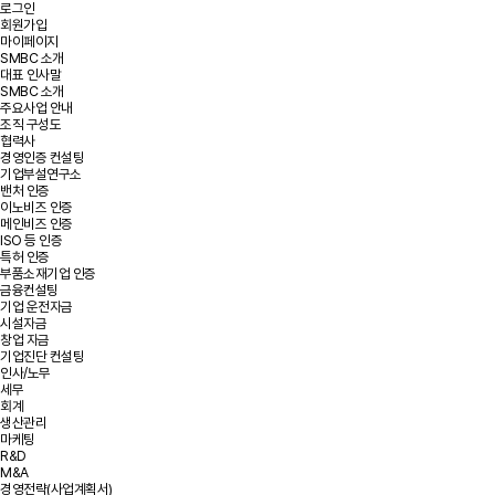
로그인
회원가입
마이페이지
SMBC 소개
대표 인사말
SMBC 소개
주요사업 안내
조직 구성도
협력사
경영인증 컨설팅
기업부설연구소
밴처 인증
이노비즈 인증
메인비즈 인증
ISO 등 인증
특허 인증
부품소재기업 인증
금융컨설팅
기업 운전자금
시설자금
창업 자금
기업진단 컨설팅
인사/노무
세무
회계
생산관리
마케팅
R&D
M&A
경영전략(사업계획서)