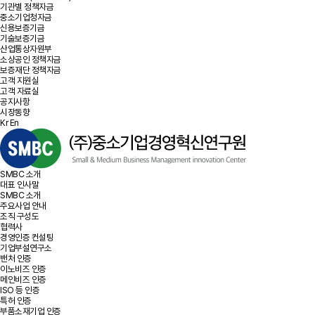
기관별 정책자금
중소기업청자금
신용보증기금
기술보증기금
산업통상자원부
소상공인 정책자금
보증재단 정책자금
고객 지원실
고객 자료실
공지사항
시장동향
Kr
En
SMBC 소개
대표 인사말
SMBC 소개
주요사업 안내
조직 구성도
협력사
경영인증 컨설팅
기업부설연구소
밴처 인증
이노비즈 인증
메인비즈 인증
ISO 등 인증
특허 인증
부품소재기업 인증