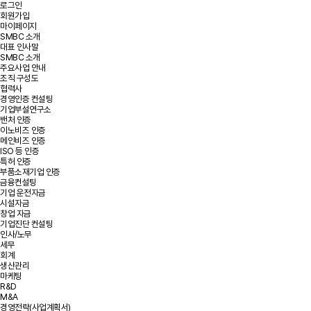
로그인
회원가입
마이페이지
SMBC 소개
대표 인사말
SMBC 소개
주요사업 안내
조직 구성도
협력사
경영인증 컨설팅
기업부설연구소
밴처 인증
이노비즈 인증
메인비즈 인증
ISO 등 인증
특허 인증
부품소재기업 인증
금융컨설팅
기업 운전자금
시설자금
창업 자금
기업진단 컨설팅
인사/노무
세무
회계
생산관리
마케팅
R&D
M&A
경영전략(사업계획서)