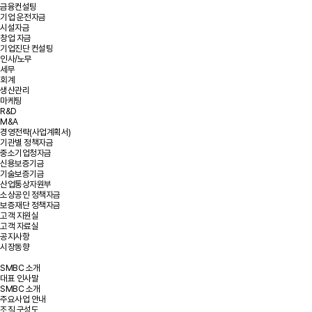
금융컨설팅
기업 운전자금
시설자금
창업 자금
기업진단 컨설팅
인사/노무
세무
회계
생산관리
마케팅
R&D
M&A
경영전략(사업계획서)
기관별 정책자금
중소기업청자금
신용보증기금
기술보증기금
산업통상자원부
소상공인 정책자금
보증재단 정책자금
고객 지원실
고객 자료실
공지사항
시장동향
SMBC 소개
대표 인사말
SMBC 소개
주요사업 안내
조직 구성도