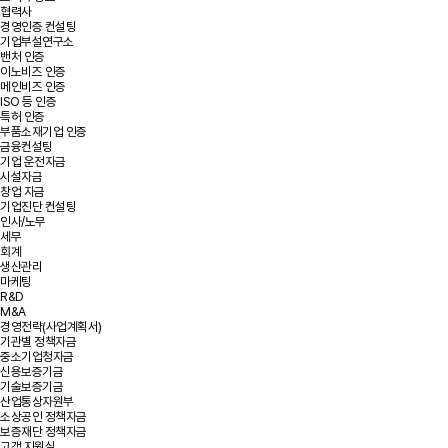
협력사
경영인증 컨설팅
기업부설연구소
밴처 인증
이노비즈 인증
메인비즈 인증
ISO 등 인증
특허 인증
부품소재기업 인증
금융컨설팅
기업 운전자금
시설자금
창업 자금
기업진단 컨설팅
인사/노무
세무
회계
생산관리
마케팅
R&D
M&A
경영전략(사업계획서)
기관별 정책자금
중소기업청자금
신용보증기금
기술보증기금
산업통상자원부
소상공인 정책자금
보증재단 정책자금
고객 지원실