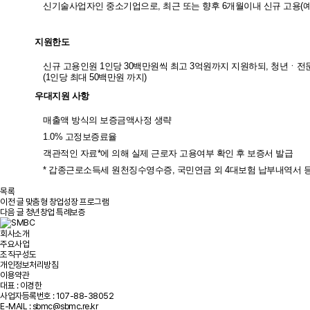
신기술사업자인 중소기업으로, 최근 또는 향후 6개월이내 신규 고용(
지원한도
신규 고용인원 1인당 30백만원씩 최고 3억원까지 지원하되, 청년ㆍ
(1인당 최대 50백만원 까지)
우대지원 사항
매출액 방식의 보증금액사정 생략
1.0% 고정보증료율
객관적인 자료*에 의해 실제 근로자 고용여부 확인 후 보증서 발급
* 갑종근로소득세 원천징수영수증, 국민연금 외 4대보험 납부내역서 
목록
이전 글
맞춤형 창업성장 프로그램
다음 글
청년창업 특례보증
회사소개
주요사업
조직구성도
개인정보처리방침
이용약관
대표 : 이경한
사업자등록번호 : 107-88-38052
E-MAIL : sbmc@sbmc.re.kr