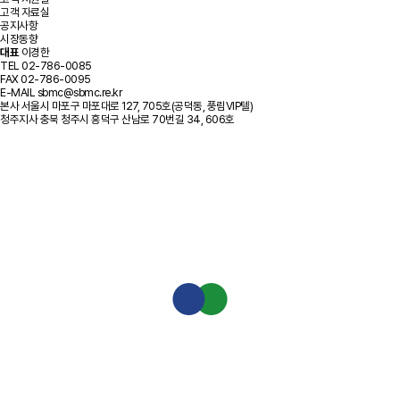
고객 자료실
공지사항
시장동향
대표
이경한
TEL
02-786-0085
FAX
02-786-0095
E-MAIL
sbmc@sbmc.re.kr
본사
서울시 마포구 마포대로 127, 705호(공덕동, 풍림VIP텔)
청주지사
충북 청주시 흥덕구 산남로 70번길 34, 606호
기관별 정책자금
기술보증기금